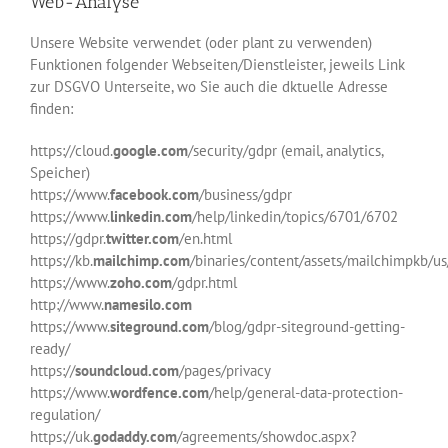
Web-Analyse
Unsere Website verwendet (oder plant zu verwenden)
Funktionen folgender Webseiten/Dienstleister, jeweils Link
zur DSGVO Unterseite, wo Sie auch die dktuelle Adresse
finden:
https://cloud.
google.com
/security/gdpr (email, analytics,
Speicher)
https://www.
facebook.com
/business/gdpr
https://www.
linkedin.com
/help/linkedin/topics/6701/6702
https://gdpr.
twitter.com
/en.html
https://kb.
mailchimp.com
/binaries/content/assets/mailchimpkb/u
https://www.
zoho.com
/gdpr.html
http://www.
namesilo.com
https://www.
siteground.com
/blog/gdpr-siteground-getting-
ready/
https://
soundcloud.com
/pages/privacy
https://www.
wordfence.com
/help/general-data-protection-
regulation/
https://uk.
godaddy.com
/agreements/showdoc.aspx?