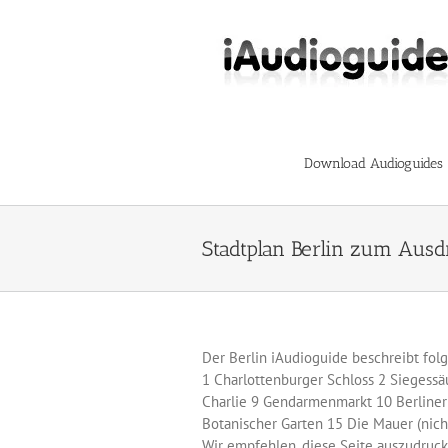
Skip
to
content
Download Audioguides
Stadtplan Berlin zum Aus
Der Berlin iAudioguide beschreibt fo
1 Charlottenburger Schloss 2 Siegess
Charlie 9 Gendarmenmarkt 10 Berline
Botanischer Garten 15 Die Mauer (nich
Wir empfehlen, diese Seite auszudru