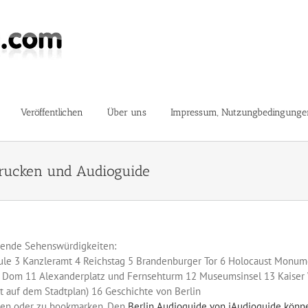
Veröffentlichen
Über uns
Impressum, Nutzungbedingunge
drucken und Audioguide
lgende Sehenswürdigkeiten:
äule 3 Kanzleramt 4 Reichstag 5 Brandenburger Tor 6 Holocaust Monum
r Dom 11 Alexanderplatz und Fernsehturm 12 Museumsinsel 13 Kaiser 
t auf dem Stadtplan) 16 Geschichte von Berlin
cken oder zu bookmarken. Den
Berlin Audioguide von iAudioguide könne