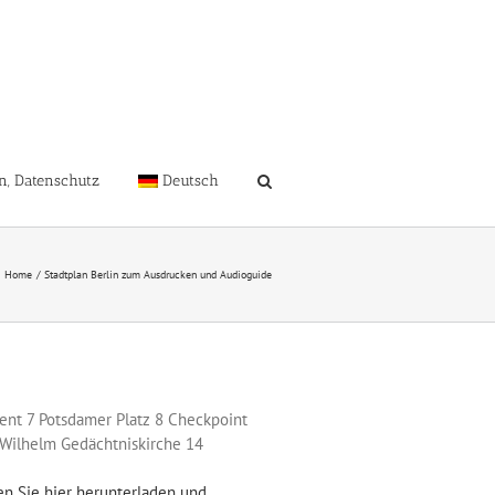
n, Datenschutz
Deutsch
Home
Stadtplan Berlin zum Ausdrucken und Audioguide
ent 7 Potsdamer Platz 8 Checkpoint
Wilhelm Gedächtniskirche 14
n Sie hier herunterladen und